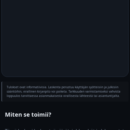
Tulokset ovat informatiivisia. Laskenta perustuu käyttäjän syötteisiin ja julkisiin
sääntöihin, virallinen kirjanpito voi poiketa. Tarkkuuden varmistamiseksi vahvista
loppuulos tarvittaessa asianmukaisesta virallisesta lähteestä tai asiantuntijalta.
Miten se toimii?