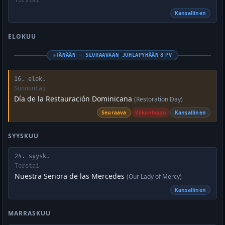
Torstai
Kansallinen
ELOKUU
TÄNÄÄN – SEURAAVAAN JUHLAPYHÄÄN 8 PV
16. elok.
Sunnuntai
Día de la Restauración Dominicana
(Restoration Day)
Seuraava
Viikonloppu
Kansallinen
SYYSKUU
24. syysk.
Torstai
Nuestra Senora de las Mercedes
(Our Lady of Mercy)
Kansallinen
MARRASKUU