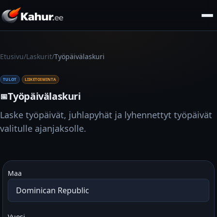
/
/
Etusivu
Laskurit
Työpäivälaskuri
TULOT
LIIKETOIMINTA
Työpäivälaskuri
📅
Laske työpäivät, juhlapyhät ja lyhennettyt työpäivät
valitulle ajanjaksolle.
Maa
Vuosi