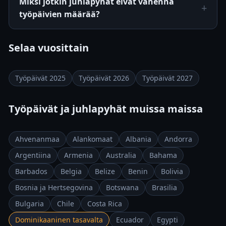
Miksi jotkin juhlapyhät eivät vähennä
työpäivien määrää?
Selaa vuosittain
Työpäivät 2025
Työpäivät 2026
Työpäivät 2027
Työpäivät ja juhlapyhät muissa maissa
Ahvenanmaa
Alankomaat
Albania
Andorra
Argentiina
Armenia
Australia
Bahama
Barbados
Belgia
Belize
Benin
Bolivia
Bosnia ja Hertsegovina
Botswana
Brasilia
Bulgaria
Chile
Costa Rica
Dominikaaninen tasavalta
Ecuador
Egypti