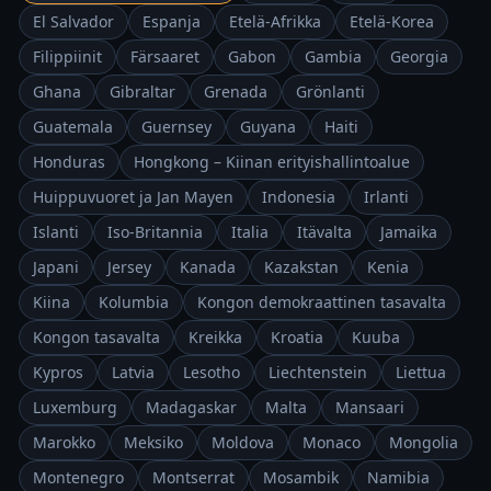
El Salvador
Espanja
Etelä-Afrikka
Etelä-Korea
Filippiinit
Färsaaret
Gabon
Gambia
Georgia
Ghana
Gibraltar
Grenada
Grönlanti
Guatemala
Guernsey
Guyana
Haiti
Honduras
Hongkong – Kiinan erityishallintoalue
Huippuvuoret ja Jan Mayen
Indonesia
Irlanti
Islanti
Iso-Britannia
Italia
Itävalta
Jamaika
Japani
Jersey
Kanada
Kazakstan
Kenia
Kiina
Kolumbia
Kongon demokraattinen tasavalta
Kongon tasavalta
Kreikka
Kroatia
Kuuba
Kypros
Latvia
Lesotho
Liechtenstein
Liettua
Luxemburg
Madagaskar
Malta
Mansaari
Marokko
Meksiko
Moldova
Monaco
Mongolia
Montenegro
Montserrat
Mosambik
Namibia