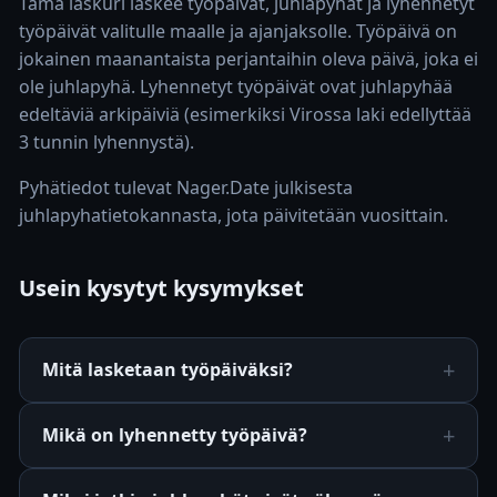
Tämä laskuri laskee työpäivät, juhlapyhät ja lyhennetyt
työpäivät valitulle maalle ja ajanjaksolle. Työpäivä on
jokainen maanantaista perjantaihin oleva päivä, joka ei
ole juhlapyhä. Lyhennetyt työpäivät ovat juhlapyhää
edeltäviä arkipäiviä (esimerkiksi Virossa laki edellyttää
3 tunnin lyhennystä).
Pyhätiedot tulevat Nager.Date julkisesta
juhlapyhatietokannasta, jota päivitetään vuosittain.
Usein kysytyt kysymykset
Mitä lasketaan työpäiväksi?
Mikä on lyhennetty työpäivä?