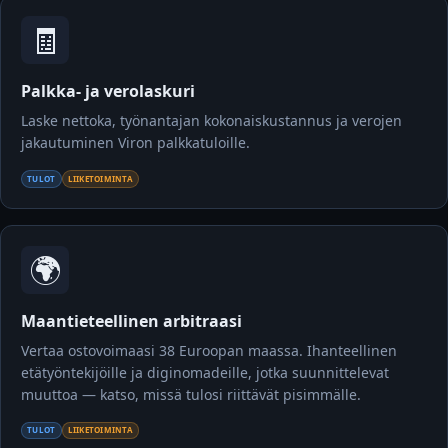
🧾
Palkka- ja verolaskuri
Laske nettoka, työnantajan kokonaiskustannus ja verojen
jakautuminen Viron palkkatuloille.
TULOT
LIIKETOIMINTA
🌍
Maantieteellinen arbitraasi
Vertaa ostovoimaasi 38 Euroopan maassa. Ihanteellinen
etätyöntekijöille ja diginomadeille, jotka suunnittelevat
muuttoa — katso, missä tulosi riittävät pisimmälle.
TULOT
LIIKETOIMINTA