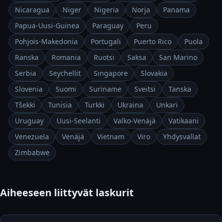
Nicaragua
Niger
Nigeria
Norja
Panama
Papua-Uusi-Guinea
Paraguay
Peru
Pohjois-Makedonia
Portugali
Puerto Rico
Puola
Ranska
Romania
Ruotsi
Saksa
San Marino
Serbia
Seychellit
Singapore
Slovakia
Slovenia
Suomi
Suriname
Sveitsi
Tanska
Tšekki
Tunisia
Turkki
Ukraina
Unkari
Uruguay
Uusi-Seelanti
Valko-Venäjä
Vatikaani
Venezuela
Venäjä
Vietnam
Viro
Yhdysvallat
Zimbabwe
Aiheeseen liittyvät laskurit