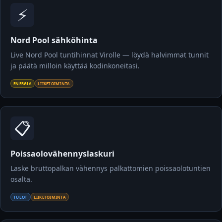
⚡
Nord Pool sähköhinta
Live Nord Pool tuntihinnat Virolle — löydä halvimmat tunnit
ja päätä milloin käyttää kodinkoneitasi.
ENERGIA
LIIKETOIMINTA
📋
Poissaolovähennys­laskuri
Laske bruttopalkan vähennys palkattomien poissaolotuntien
osalta.
TULOT
LIIKETOIMINTA