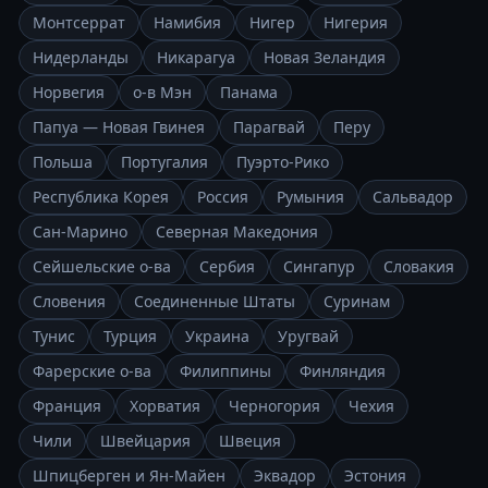
Монтсеррат
Намибия
Нигер
Нигерия
Нидерланды
Никарагуа
Новая Зеландия
Норвегия
о-в Мэн
Панама
Папуа — Новая Гвинея
Парагвай
Перу
Польша
Португалия
Пуэрто-Рико
Республика Корея
Россия
Румыния
Сальвадор
Сан-Марино
Северная Македония
Сейшельские о-ва
Сербия
Сингапур
Словакия
Словения
Соединенные Штаты
Суринам
Тунис
Турция
Украина
Уругвай
Фарерские о-ва
Филиппины
Финляндия
Франция
Хорватия
Черногория
Чехия
Чили
Швейцария
Швеция
Шпицберген и Ян-Майен
Эквадор
Эстония