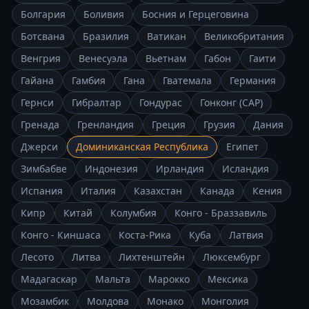
Болгария
Боливия
Босния и Герцеговина
Ботсвана
Бразилия
Ватикан
Великобритания
Венгрия
Венесуэла
Вьетнам
Габон
Гаити
Гайана
Гамбия
Гана
Гватемала
Германия
Гернси
Гибралтар
Гондурас
Гонконг (САР)
Гренада
Гренландия
Греция
Грузия
Дания
Джерси
Доминиканская Республика
Египет
Зимбабве
Индонезия
Ирландия
Исландия
Испания
Италия
Казахстан
Канада
Кения
Кипр
Китай
Колумбия
Конго - Браззавиль
Конго - Киншаса
Коста-Рика
Куба
Латвия
Лесото
Литва
Лихтенштейн
Люксембург
Мадагаскар
Мальта
Марокко
Мексика
Мозамбик
Молдова
Монако
Монголия