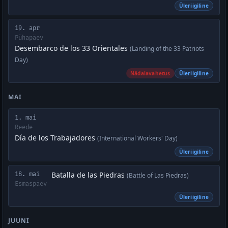
Üleriigiline
19. apr
Pühapäev
Desembarco de los 33 Orientales
(Landing of the 33 Patriots
Day)
Nädalavahetus
Üleriigiline
MAI
1. mai
Reede
Día de los Trabajadores
(International Workers' Day)
Üleriigiline
Batalla de las Piedras
18. mai
(Battle of Las Piedras)
Esmaspäev
Üleriigiline
JUUNI