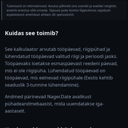
Tulemused on informatiivsed. Arvutus põhineb sinu sisendil ja avalikel reeglitel,
ametlik arvestus võib erineda. Täpsuse jaoks kinnita lõpptulemus vajadusel
asjakohasest ametlikust allikast või spetsialistilt.
Kuidas see toimib?
See kalkulaator arvutab tööpäevad, riigipühad ja
lühendatud tööpäevad valitud riigi ja perioodi jaoks.
Tööpäevaks loetakse esmaspäevast reedeni päevad,
mis ei ole riigipüha. Lühendatud tööpäevad on
tööpäevad, mis eelnevad riigipühale (Eestis kehtib
seaduslik 3-tunnine lühendamine).
Andmed pärinevad Nager.Date avalikust
pühadeandmebaasist, mida uuendatakse iga-
aastaselt.