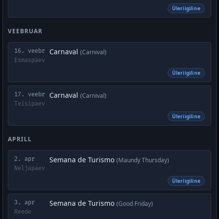
Üleriigiline
VEEBRUAR
Carnaval
16. veebr
(Carnival)
Esmaspäev
Üleriigiline
Carnaval
17. veebr
(Carnival)
Teisipäev
Üleriigiline
APRILL
Semana de Turismo
2. apr
(Maundy Thursday)
Neljapäev
Üleriigiline
Semana de Turismo
3. apr
(Good Friday)
Reede