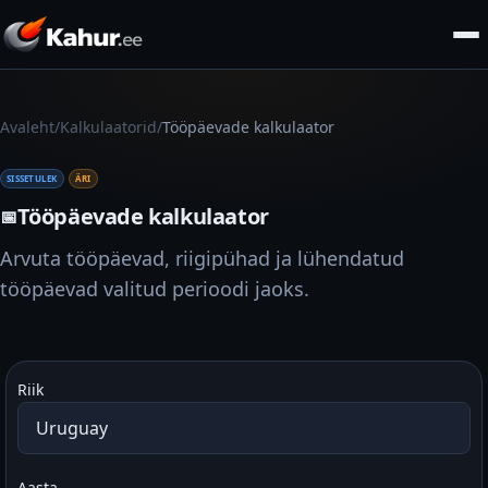
/
/
Avaleht
Kalkulaatorid
Tööpäevade kalkulaator
SISSETULEK
ÄRI
Tööpäevade kalkulaator
📅
Arvuta tööpäevad, riigipühad ja lühendatud
tööpäevad valitud perioodi jaoks.
Riik
Aasta