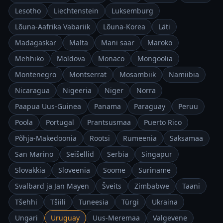
Lesotho
Liechtenstein
Luksemburg
Lõuna-Aafrika Vabariik
Lõuna-Korea
Läti
Madagaskar
Malta
Mani saar
Maroko
Mehhiko
Moldova
Monaco
Mongoolia
Montenegro
Montserrat
Mosambiik
Namiibia
Nicaragua
Nigeeria
Niger
Norra
Paapua Uus-Guinea
Panama
Paraguay
Peruu
Poola
Portugal
Prantsusmaa
Puerto Rico
Põhja-Makedoonia
Rootsi
Rumeenia
Saksamaa
San Marino
Seišellid
Serbia
Singapur
Slovakkia
Sloveenia
Soome
Suriname
Svalbard ja Jan Mayen
Šveits
Zimbabwe
Taani
Tšehhi
Tšiili
Tuneesia
Türgi
Ukraina
Ungari
Uruguay
Uus-Meremaa
Valgevene