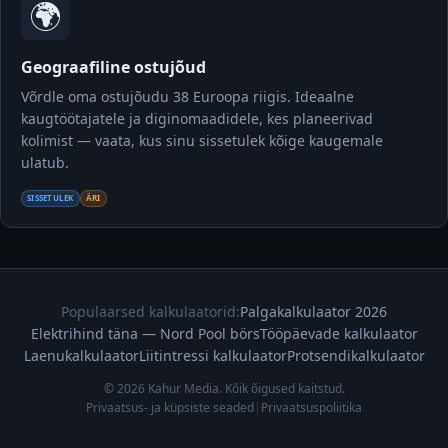
🌍
Geograafiline ostujõud
Võrdle oma ostujõudu 38 Euroopa riigis. Ideaalne
kaugtöötajatele ja diginomaadidele, kes planeerivad
kolimist — vaata, kus sinu sissetulek kõige kaugemale
ulatub.
SISSETULEK
ÄRI
Populaarsed kalkulaatorid:
Palgakalkulaator 2026
Elektrihind täna — Nord Pool börs
Tööpäevade kalkulaator
Laenukalkulaator
Liitintressi kalkulaator
Protsendikalkulaator
© 2026 Kahur Media. Kõik õigused kaitstud.
Privaatsus- ja küpsiste seaded
|
Privaatsuspoliitika