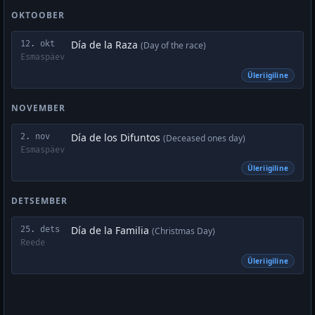
OKTOOBER
Día de la Raza
12. okt
(Day of the race)
Esmaspäev
Üleriigiline
NOVEMBER
Día de los Difuntos
2. nov
(Deceased ones day)
Esmaspäev
Üleriigiline
DETSEMBER
Día de la Familia
25. dets
(Christmas Day)
Reede
Üleriigiline