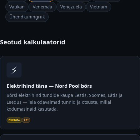
Vatikan
Venemaa
Venezuela
Vietnam
Ühendkuningriik
Seotud kalkulaatorid
⚡
Elektrihind täna — Nord Pool börs
Börsi elektrihind tundide kaupa Eestis, Soomes, Lätis ja
Leedus — leia odavaimad tunnid ja otsusta, millal
kodumasinaid kasutada.
ENERGIA
ÄRI