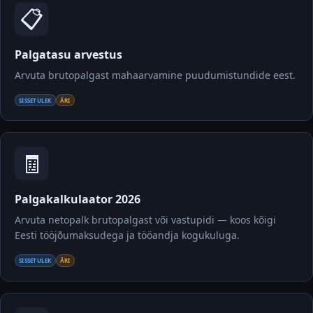
📋
Palgatasu arvestus
Arvuta brutopalgast mahaarvamine puudumistundide eest.
SISSETULEK
ÄRI
🧾
Palgakalkulaator 2026
Arvuta netopalk brutopalgast või vastupidi — koos kõigi
Eesti tööjõumaksudega ja tööandja kogukuluga.
SISSETULEK
ÄRI