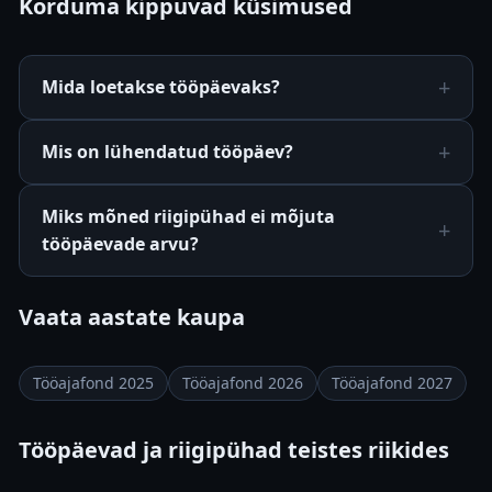
Korduma kippuvad küsimused
Mida loetakse tööpäevaks?
Mis on lühendatud tööpäev?
Miks mõned riigipühad ei mõjuta
tööpäevade arvu?
Vaata aastate kaupa
Tööajafond 2025
Tööajafond 2026
Tööajafond 2027
Tööpäevad ja riigipühad teistes riikides