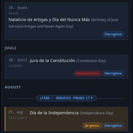
19. juuni
Reede
Natalicio de Artigas y Día del Nunca Más
(Birthday of José
Gervasio Artigas and Never Again Day)
Üleriigiline
JUULI
Jura de la Constitución
18. juuli
(Constitution Day)
Laupäev
Nädalavahetus
Üleriigiline
AUGUST
TÄNA – JÄRGMISE PÜHANI 17 P
Día de la Independencia
25. aug
(Independence Day)
Teisipäev
Järgmine
Üleriigiline