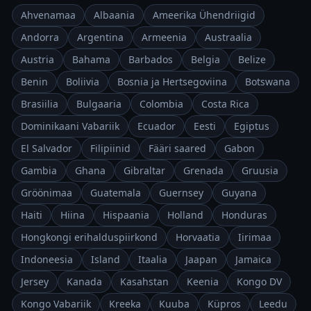
Ahvenamaa
Albaania
Ameerika Ühendriigid
Andorra
Argentina
Armeenia
Austraalia
Austria
Bahama
Barbados
Belgia
Belize
Benin
Boliivia
Bosnia ja Hertsegoviina
Botswana
Brasiilia
Bulgaaria
Colombia
Costa Rica
Dominikaani Vabariik
Ecuador
Eesti
Egiptus
El Salvador
Filipiinid
Fääri saared
Gabon
Gambia
Ghana
Gibraltar
Grenada
Gruusia
Gröönimaa
Guatemala
Guernsey
Guyana
Haiti
Hiina
Hispaania
Holland
Honduras
Hongkongi erihalduspiirkond
Horvaatia
Iirimaa
Indoneesia
Island
Itaalia
Jaapan
Jamaica
Jersey
Kanada
Kasahstan
Keenia
Kongo DV
Kongo Vabariik
Kreeka
Kuuba
Küpros
Leedu