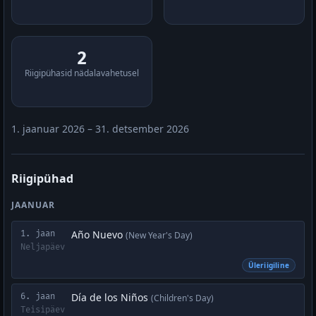
2
Riigipühasid nädalavahetusel
1. jaanuar 2026 – 31. detsember 2026
Riigipühad
JAANUAR
Año Nuevo
1. jaan
(New Year's Day)
Neljapäev
Üleriigiline
Día de los Niños
6. jaan
(Children's Day)
Teisipäev