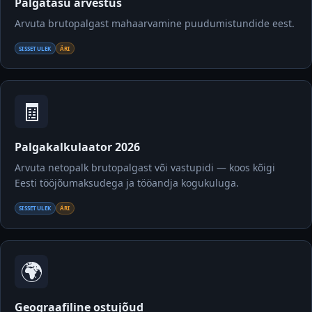
Palgatasu arvestus
Arvuta brutopalgast mahaarvamine puudumistundide eest.
SISSETULEK
ÄRI
🧾
Palgakalkulaator 2026
Arvuta netopalk brutopalgast või vastupidi — koos kõigi
Eesti tööjõumaksudega ja tööandja kogukuluga.
SISSETULEK
ÄRI
🌍
Geograafiline ostujõud