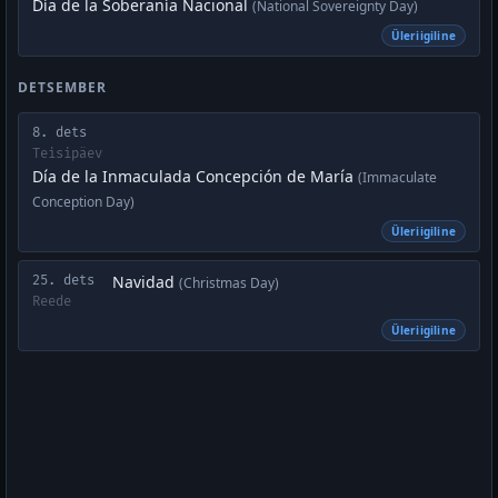
Día de la Soberanía Nacional
(National Sovereignty Day)
Üleriigiline
DETSEMBER
8. dets
Teisipäev
Día de la Inmaculada Concepción de María
(Immaculate
Conception Day)
Üleriigiline
Navidad
25. dets
(Christmas Day)
Reede
Üleriigiline