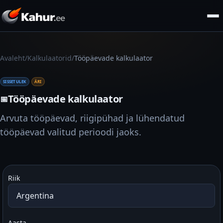
/
/
Avaleht
Kalkulaatorid
Tööpäevade kalkulaator
SISSETULEK
ÄRI
Tööpäevade kalkulaator
📅
Arvuta tööpäevad, riigipühad ja lühendatud
tööpäevad valitud perioodi jaoks.
Riik
Aasta