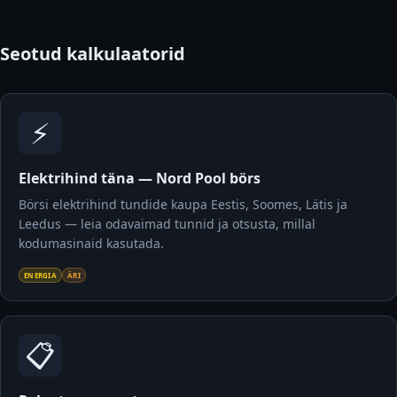
Seotud kalkulaatorid
⚡
Elektrihind täna — Nord Pool börs
Börsi elektrihind tundide kaupa Eestis, Soomes, Lätis ja
Leedus — leia odavaimad tunnid ja otsusta, millal
kodumasinaid kasutada.
ENERGIA
ÄRI
📋