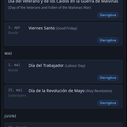
Día del Veterano y de los Caídos en la Guerra de Malvinas
(Day of the Veterans and Fallen of the Malvinas War)
Üleriigiline
Viernes Santo
3. apr
(Good Friday)
Reede
Üleriigiline
MAI
Día del Trabajador
1. mai
(Labour Day)
Reede
Üleriigiline
Día de la Revolución de Mayo
25. mai
(May Revolution)
Esmaspäev
Üleriigiline
JUUNI