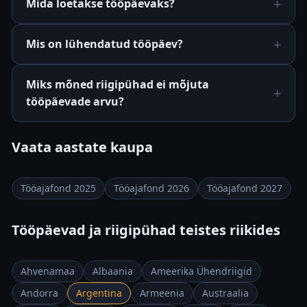
Mida loetakse tööpäevaks?
Mis on lühendatud tööpäev?
Miks mõned riigipühad ei mõjuta
tööpäevade arvu?
Vaata aastate kaupa
Tööajafond 2025
Tööajafond 2026
Tööajafond 2027
Tööpäevad ja riigipühad teistes riikides
Ahvenamaa
Albaania
Ameerika Ühendriigid
Andorra
Argentina
Armeenia
Austraalia