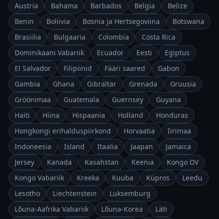
Austria
Bahama
Barbados
Belgia
Belize
Benin
Boliivia
Bosnia ja Hertsegoviina
Botswana
Brasiilia
Bulgaaria
Colombia
Costa Rica
Dominikaani Vabariik
Ecuador
Eesti
Egiptus
El Salvador
Filipiinid
Fääri saared
Gabon
Gambia
Ghana
Gibraltar
Grenada
Gruusia
Gröönimaa
Guatemala
Guernsey
Guyana
Haiti
Hiina
Hispaania
Holland
Honduras
Hongkongi erihalduspiirkond
Horvaatia
Iirimaa
Indoneesia
Island
Itaalia
Jaapan
Jamaica
Jersey
Kanada
Kasahstan
Keenia
Kongo DV
Kongo Vabariik
Kreeka
Kuuba
Küpros
Leedu
Lesotho
Liechtenstein
Luksemburg
Lõuna-Aafrika Vabariik
Lõuna-Korea
Läti