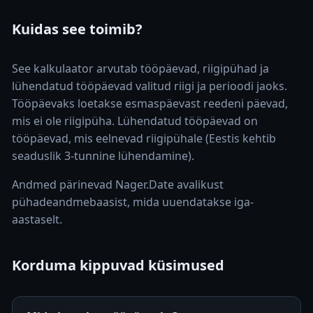
Kuidas see toimib?
See kalkulaator arvutab tööpäevad, riigipühad ja
lühendatud tööpäevad valitud riigi ja perioodi jaoks.
Tööpäevaks loetakse esmaspäevast reedeni päevad,
mis ei ole riigipüha. Lühendatud tööpäevad on
tööpäevad, mis eelnevad riigipühale (Eestis kehtib
seaduslik 3-tunnine lühendamine).
Andmed pärinevad Nager.Date avalikust
pühadeandmebaasist, mida uuendatakse iga-
aastaselt.
Korduma kippuvad küsimused