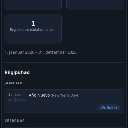
1
Riigipühasid nädalavahetusel
1. jaanuar 2026 – 31. detsember 2026
Riigipühad
JAANUAR
Año Nuevo
1. jaan
(New Year's Day)
Neljapäev
Üleriigiline
VEEBRUAR