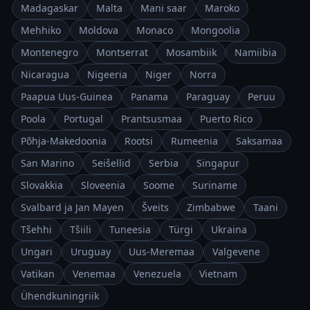
Madagaskar
Malta
Mani saar
Maroko
Mehhiko
Moldova
Monaco
Mongoolia
Montenegro
Montserrat
Mosambiik
Namiibia
Nicaragua
Nigeeria
Niger
Norra
Paapua Uus-Guinea
Panama
Paraguay
Peruu
Poola
Portugal
Prantsusmaa
Puerto Rico
Põhja-Makedoonia
Rootsi
Rumeenia
Saksamaa
San Marino
Seišellid
Serbia
Singapur
Slovakkia
Sloveenia
Soome
Suriname
Svalbard ja Jan Mayen
Šveits
Zimbabwe
Taani
Tšehhi
Tšiili
Tuneesia
Türgi
Ukraina
Ungari
Uruguay
Uus-Meremaa
Valgevene
Vatikan
Venemaa
Venezuela
Vietnam
Ühendkuningriik