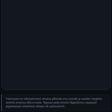
Tulemused on informatiivsed. Arvutus põhineb sinu sisendil ja avalikel reeglitel,
ametlik arvestus võib erineda. Täpsuse jaoks kinnita lõpptulemus vajadusel
asjakohasest ametlikust allikast või spetsialistilt.