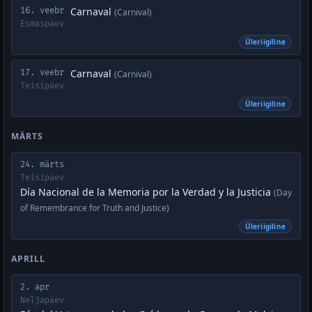
Carnaval
16. veebr
(Carnival)
Esmaspäev
Üleriigiline
Carnaval
17. veebr
(Carnival)
Teisipäev
Üleriigiline
MÄRTS
24. märts
Teisipäev
Día Nacional de la Memoria por la Verdad y la Justicia
(Day
of Remembrance for Truth and Justice)
Üleriigiline
APRILL
2. apr
Neljapäev