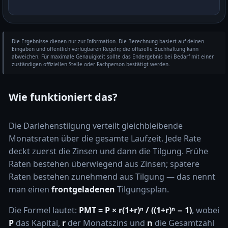
Die Ergebnisse dienen nur zur Information. Die Berechnung basiert auf deinen
Eingaben und öffentlich verfügbaren Regeln; die offizielle Buchhaltung kann
abweichen. Für maximale Genauigkeit sollte das Endergebnis bei Bedarf mit einer
zuständigen offiziellen Stelle oder Fachperson bestätigt werden.
Wie funktioniert das?
Die Darlehenstilgung verteilt gleichbleibende
Monatsraten über die gesamte Laufzeit. Jede Rate
deckt zuerst die Zinsen und dann die Tilgung. Frühe
Raten bestehen überwiegend aus Zinsen; spätere
Raten bestehen zunehmend aus Tilgung — das nennt
man einen
frontgeladenen
Tilgungsplan.
Die Formel lautet:
PMT = P × r(1+r)ⁿ / ((1+r)ⁿ − 1)
, wobei
P
das Kapital,
r
der Monatszins und
n
die Gesamtzahl