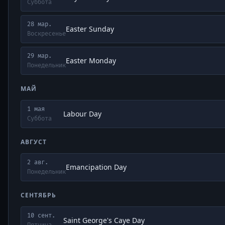
Суббота
28 мар.
Easter Sunday
Воскресенье
29 мар.
Easter Monday
Понедельник
МАЙ
1 мая
Labour Day
Суббота
АВГУСТ
2 авг.
Emancipation Day
Понедельник
СЕНТЯБРЬ
10 сент.
Saint George's Caye Day