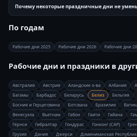
Почему некоторые праздничные дни не умен
По годам
Рабочие дни 2025
Рабочие дни 2026
Рабочие дни 2
Рабочие дни и праздники в друг
Австралия
Австрия
Аландские о-ва
Албания
Багамы
Барбадос
Беларусь
Белиз
Бельгия
Босния и Герцеговина
Ботсвана
Бразилия
Ватик
Венесуэла
Вьетнам
Габон
Гаити
Гайана
Га
Гернси
Гибралтар
Гондурас
Гонконг (САР)
Гре
Грузия
Дания
Джерси
Доминиканская Республик