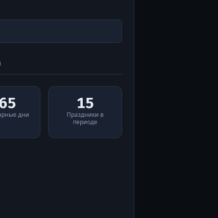
й
65
15
арные дни
Праздники в
периоде