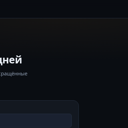
дней
окращённые