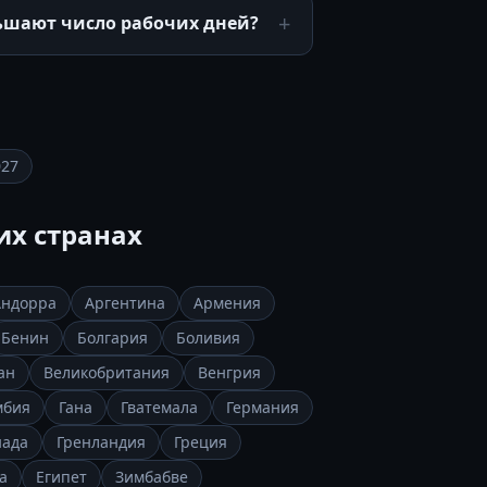
ьшают число рабочих дней?
027
их странах
Андорра
Аргентина
Армения
Бенин
Болгария
Боливия
ан
Великобритания
Венгрия
мбия
Гана
Гватемала
Германия
нада
Гренландия
Греция
а
Египет
Зимбабве