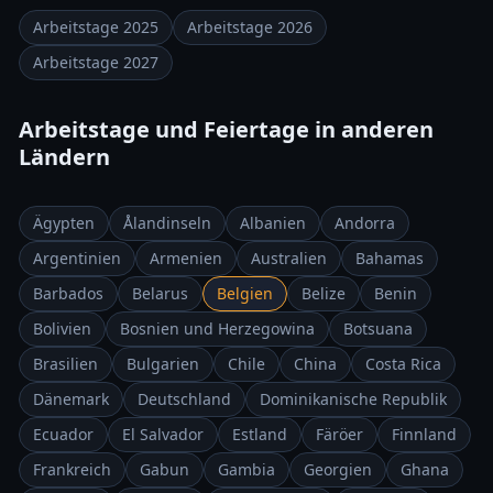
Arbeitstage 2025
Arbeitstage 2026
Arbeitstage 2027
Arbeitstage und Feiertage in anderen
Ländern
Ägypten
Ålandinseln
Albanien
Andorra
Argentinien
Armenien
Australien
Bahamas
Barbados
Belarus
Belgien
Belize
Benin
Bolivien
Bosnien und Herzegowina
Botsuana
Brasilien
Bulgarien
Chile
China
Costa Rica
Dänemark
Deutschland
Dominikanische Republik
Ecuador
El Salvador
Estland
Färöer
Finnland
Frankreich
Gabun
Gambia
Georgien
Ghana