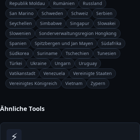
Republik Moldau
Rumänien
Russland
San Marino
Schweden
Schweiz
Serbien
Seychellen
Simbabwe
Singapur
Slowakei
Slowenien
Sonderverwaltungsregion Hongkong
Spanien
Spitzbergen und Jan Mayen
Südafrika
Südkorea
Suriname
Tschechien
Tunesien
Türkei
Ukraine
Ungarn
Uruguay
Vatikanstadt
Venezuela
Vereinigte Staaten
Vereinigtes Königreich
Vietnam
Zypern
Ähnliche Tools
⚡