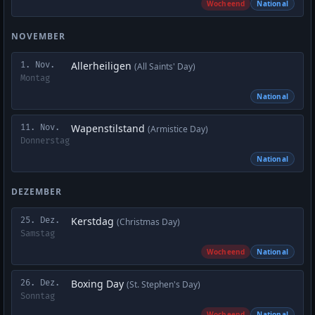
Wocheend
National
NOVEMBER
Allerheiligen
1. Nov.
(All Saints' Day)
Montag
National
Wapenstilstand
11. Nov.
(Armistice Day)
Donnerstag
National
DEZEMBER
Kerstdag
25. Dez.
(Christmas Day)
Samstag
Wocheend
National
Boxing Day
26. Dez.
(St. Stephen's Day)
Sonntag
Wocheend
National