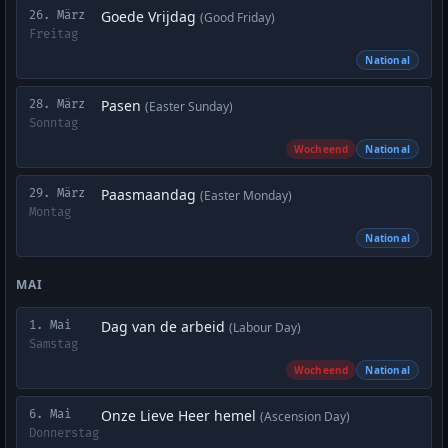
Goede Vrijdag
26. März
(Good Friday)
Freitag
National
Pasen
28. März
(Easter Sunday)
Sonntag
Wocheend
National
Paasmaandag
29. März
(Easter Monday)
Montag
National
MAI
Dag van de arbeid
1. Mai
(Labour Day)
Samstag
Wocheend
National
Onze Lieve Heer hemel
6. Mai
(Ascension Day)
Donnerstag