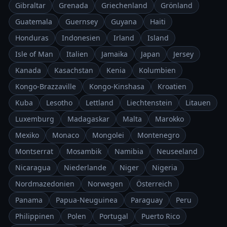
Gibraltar
Grenada
Griechenland
Grönland
Guatemala
Guernsey
Guyana
Haiti
Honduras
Indonesien
Irland
Island
Isle of Man
Italien
Jamaika
Japan
Jersey
Kanada
Kasachstan
Kenia
Kolumbien
Kongo-Brazzaville
Kongo-Kinshasa
Kroatien
Kuba
Lesotho
Lettland
Liechtenstein
Litauen
Luxemburg
Madagaskar
Malta
Marokko
Mexiko
Monaco
Mongolei
Montenegro
Montserrat
Mosambik
Namibia
Neuseeland
Nicaragua
Niederlande
Niger
Nigeria
Nordmazedonien
Norwegen
Österreich
Panama
Papua-Neuguinea
Paraguay
Peru
Philippinen
Polen
Portugal
Puerto Rico