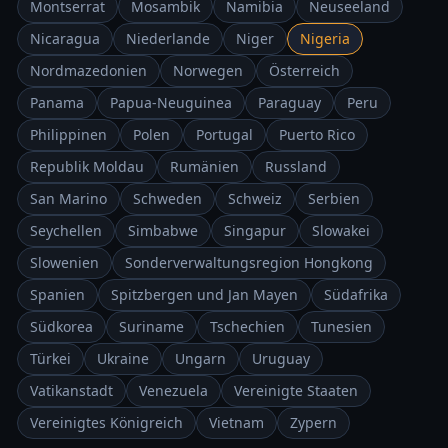
Montserrat
Mosambik
Namibia
Neuseeland
Nicaragua
Niederlande
Niger
Nigeria
Nordmazedonien
Norwegen
Österreich
Panama
Papua-Neuguinea
Paraguay
Peru
Philippinen
Polen
Portugal
Puerto Rico
Republik Moldau
Rumänien
Russland
San Marino
Schweden
Schweiz
Serbien
Seychellen
Simbabwe
Singapur
Slowakei
Slowenien
Sonderverwaltungsregion Hongkong
Spanien
Spitzbergen und Jan Mayen
Südafrika
Südkorea
Suriname
Tschechien
Tunesien
Türkei
Ukraine
Ungarn
Uruguay
Vatikanstadt
Venezuela
Vereinigte Staaten
Vereinigtes Königreich
Vietnam
Zypern