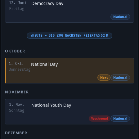
Democracy Day
12. Juni
Freitag
National
HEUTE – BIS ZUM NÄCHSTEN FEIERTAG 52 D
OKTOBER
National Day
1. Okt.
Donnerstag
Next
National
NOVEMBER
National Youth Day
1. Nov.
Sonntag
Wocheend
National
DEZEMBER