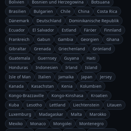
Bolivien
Bosnien und Herzegowina
Botsuana
Brasilien
Bulgarien
Chile
China
Costa Rica
Dänemark
Deutschland
Dominikanische Republik
Ecuador
El Salvador
Estland
Färöer
Finnland
Frankreich
Gabun
Gambia
Georgien
Ghana
Gibraltar
Grenada
Griechenland
Grönland
Guatemala
Guernsey
Guyana
Haiti
Honduras
Indonesien
Irland
Island
Isle of Man
Italien
Jamaika
Japan
Jersey
Kanada
Kasachstan
Kenia
Kolumbien
Kongo-Brazzaville
Kongo-Kinshasa
Kroatien
Kuba
Lesotho
Lettland
Liechtenstein
Litauen
Luxemburg
Madagaskar
Malta
Marokko
Mexiko
Monaco
Mongolei
Montenegro